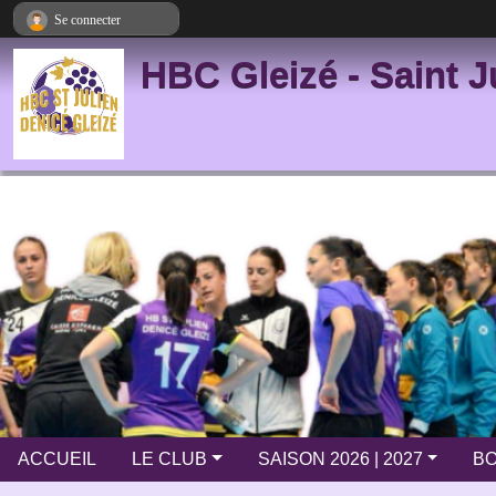
Panneau de gestion des cookies
Se connecter
HBC Gleizé - Saint J
ACCUEIL
LE CLUB
SAISON 2026 | 2027
BO