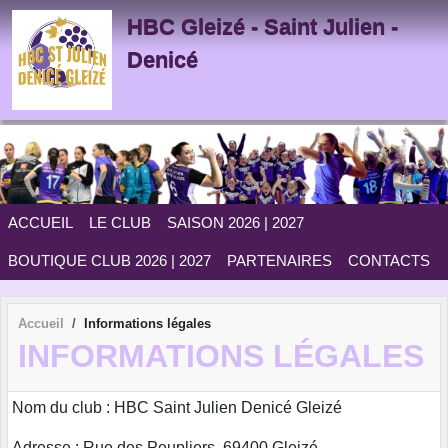
Panneau de gestion des cookies
HBC Gleizé - Saint Julien -
Denicé
ACCUEIL
LE CLUB
SAISON 2026 | 2027
BOUTIQUE CLUB 2026 | 2027
PARTENAIRES
CONTACTS
Accueil
Informations légales
INFORMATIONS LÉGALES
Nom du club : HBC Saint Julien Denicé Gleizé
Adresse : Rue des Peupliers, 69400 Gleizé