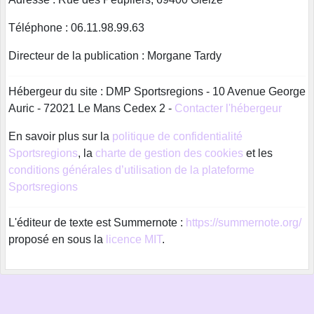
Téléphone : 06.11.98.99.63
Directeur de la publication : Morgane Tardy
Hébergeur du site : DMP Sportsregions - 10 Avenue George
Auric - 72021 Le Mans Cedex 2 -
Contacter l'hébergeur
En savoir plus sur la
politique de confidentialité
Sportsregions
, la
charte de gestion des cookies
et les
conditions générales d’utilisation de la plateforme
Sportsregions
L'éditeur de texte est Summernote :
https://summernote.org/
proposé en sous la
licence MIT
.