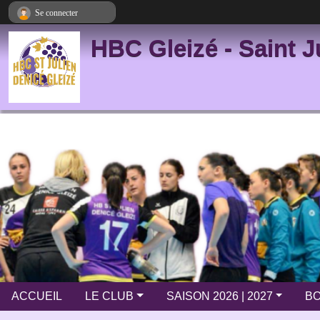
Panneau de gestion des cookies
Se connecter
HBC Gleizé - Saint J
ACCUEIL
LE CLUB
SAISON 2026 | 2027
BO