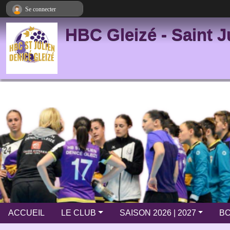
Panneau de gestion des cookies
Se connecter
HBC Gleizé - Saint J
ACCUEIL
LE CLUB
SAISON 2026 | 2027
BO