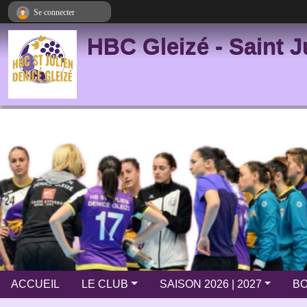
Panneau de gestion des cookies
Se connecter
HBC Gleizé - Saint J
ACCUEIL
LE CLUB
SAISON 2026 | 2027
BO