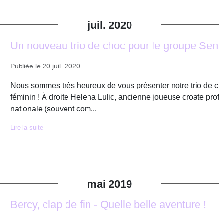
juil.
2020
Un nouveau trio de choc pour le groupe Seni
Publiée le
20 juil. 2020
Nous sommes très heureux de vous présenter notre trio de ch
féminin ! À droite Helena Lulic, ancienne joueuse croate pr
nationale (souvent com...
Lire la suite
mai
2019
Bercy, clap de fin - Quelle belle aventure !