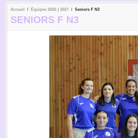
Accueil
Équipes 2026 | 2027
Seniors F N3
SENIORS F N3