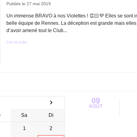
Publiée le
27 mai 2019
Un immense BRAVO à nos Violettes ! 👏🏻💜 Elles se sont i
belle équipe de Rennes. La déception est grande mais elles
d’avoir amené tout le Club...
Lire la suite
09
AOÛT
e
Sa
Di
1
2