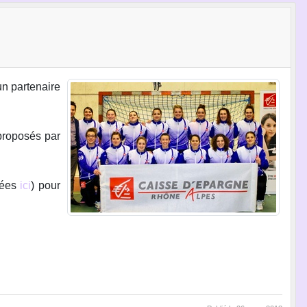
n partenaire
 proposés par
nées
ici
) pour