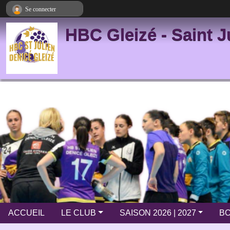
Panneau de gestion des cookies
Se connecter
HBC Gleizé - Saint J
ACCUEIL
LE CLUB
SAISON 2026 | 2027
BO