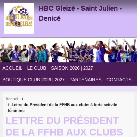
Panneau de gestion des cookies
HBC Gleizé - Saint Julien -
Denicé
ACCUEIL
LE CLUB
SAISON 2026 | 2027
BOUTIQUE CLUB 2026 | 2027
PARTENAIRES
CONTACTS
Accueil
Lettre du Président de la FFHB aux clubs à forte activité
féminine
LETTRE DU PRÉSIDENT
DE LA FFHB AUX CLUBS