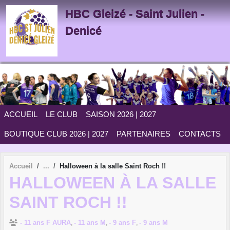
Panneau de gestion des cookies
HBC Gleizé - Saint Julien -
Denicé
ACCUEIL
LE CLUB
SAISON 2026 | 2027
BOUTIQUE CLUB 2026 | 2027
PARTENAIRES
CONTACTS
Accueil
Halloween à la salle Saint Roch !!
HALLOWEEN À LA SALLE
SAINT ROCH !!
- 11 ans F AURA
- 11 ans M
- 9 ans F
- 9 ans M