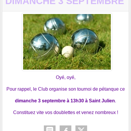
DIMANCHE 3 SEPTEMBRE
Oyé, oyé,
Pour rappel, le Club organise son tournoi de pétanque ce
dimanche 3 septembre à 13h30 à Saint Julien
.
Constituez vite vos doublettes et venez nombreux !