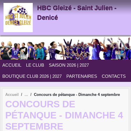
Panneau de gestion des cookies
HBC Gleizé - Saint Julien -
Denicé
ACCUEIL
LE CLUB
SAISON 2026 | 2027
BOUTIQUE CLUB 2026 | 2027
PARTENAIRES
CONTACTS
Accueil
Concours de pétanque - Dimanche 4 septembre
CONCOURS DE
PÉTANQUE - DIMANCHE 4
SEPTEMBRE